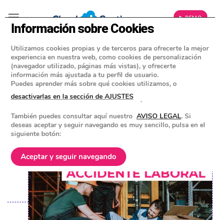
▶ DEMO
Información sobre Cookies
Utilizamos cookies propias y de terceros para ofrecerte la mejor
»
BLOG
experiencia en nuestra web, como cookies de personalización
CONSEJOS Y HERRAMIENTAS PARA EMPRESAS
(navegador utilizado, páginas más vistas), y ofrecerte
información más ajustada a tu perfil de usuario.
Baja por accidente laboral: ¿qué
Puedes aprender más sobre qué cookies utilizamos, o
ocurre con tu nómina?
desactivarlas en la sección de AJUSTES
.
También puedes consultar aquí nuestro
AVISO LEGAL
. Si
POSTED ON
9 FEBRERO 2024
BY
EQUIPO DE CLOUD GESTION
deseas aceptar y seguir navegando es muy sencillo, pulsa en el
siguiente botón:
Aceptar y seguir navegando