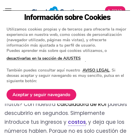
▶ DEMO
Información sobre Cookies
Utilizamos cookies propias y de terceros para ofrecerte la mejor
»
BLOG
experiencia en nuestra web, como cookies de personalización
CONSEJOS Y HERRAMIENTAS PARA EMPRESAS
(navegador utilizado, páginas más vistas), y ofrecerte
información más ajustada a tu perfil de usuario.
Calculadora ROI para conocer el
Puedes aprender más sobre qué cookies utilizamos, o
retorno de inversión
desactivarlas en la sección de AJUSTES
.
También puedes consultar aquí nuestro
AVISO LEGAL
. Si
POSTED ON
22 ENERO 2025
BY
EQUIPO DE CLOUD GESTION
deseas aceptar y seguir navegando es muy sencillo, pulsa en el
siguiente botón:
¿Quieres saber si tus inversiones están dando
Aceptar y seguir navegando
frutos? Con nuestra
calculadora de ROI
puedes
descubrirlo en segundos. Simplemente
introduce tus ingresos y
costos
, y deja que los
números hablen. Porque no es solo cuestión de