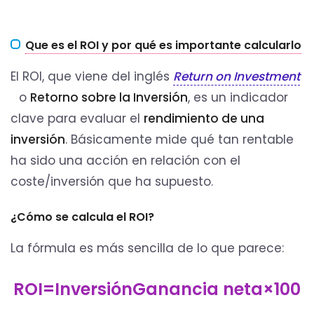
Que es el ROI y por qué es importante calcularlo
El ROI, que viene del inglés
Return on Investment
o
Retorno sobre la Inversión
, es un indicador
clave para evaluar el
rendimiento de una
inversión
. Básicamente mide qué tan rentable
ha sido una acción en relación con el
coste/inversión que ha supuesto.
¿Cómo se calcula el ROI?
La fórmula es más sencilla de lo que parece:
R
O
I
=
I
n
v
e
r
s
i
ó
n
G
a
n
a
n
c
i
a
n
e
t
a
×
100