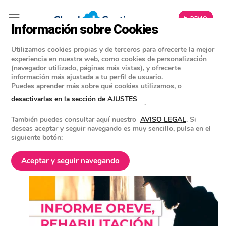
▶ DEMO
Información sobre Cookies
Utilizamos cookies propias y de terceros para ofrecerte la mejor
»
BLOG
experiencia en nuestra web, como cookies de personalización
NOTICIAS ERP
(navegador utilizado, páginas más vistas), y ofrecerte
información más ajustada a tu perfil de usuario.
Presentación del informe OREVE en
Puedes aprender más sobre qué cookies utilizamos, o
IFEMA: el futuro de las instalaciones
desactivarlas en la sección de AJUSTES
.
eléctricas
También puedes consultar aquí nuestro
AVISO LEGAL
. Si
deseas aceptar y seguir navegando es muy sencillo, pulsa en el
siguiente botón:
POSTED ON
4 OCTUBRE 2024
BY
EQUIPO DE CLOUD GESTION
Aceptar y seguir navegando